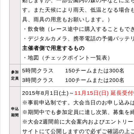
動しますが、一部公園内の森の中などに立
す。また天候により雨天、低温となる場合
具、雨具の用意もお願いします。）
・飲食物（レース途中に購入することもで
・デジタルカメラ、携帯電話の予備バッテ
主催者側で用意するもの
・地図（チェックポイント一覧表）
5時間クラス 150チームまたは300名
参加
定員
3時間クラス 100チームまたは200名
2015年8月1日(土)～
11月15日(日) 延長受
※事前申込制です。大会当日のお申し込み
申込
※期間中でも参加定員に達し次第、募集を
期間
※大会2週間前に大会案内およびエントリ
サイトにて公開しますので必ずご確認の上