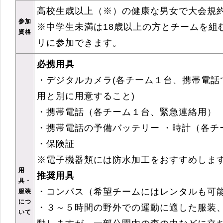
高校生歳以上（※）の健康な男女で大会規
参加
※中学生未満は18歳以上の方とチームを組
資格
リに参加できます。
必携用具
・デジタルカメラ(各チーム１台、携帯電話
用と別に用意すること)
・携帯電話（各チーム１台、緊急連絡用）
・携帯電話の予備バッテリー ・時計（各チ
・保険証
※電子機器類には防水加工をおすすめしま
用
推奨用具
具・
・コンパス（希望チームにはレンタルも可
服装
につ
・３～５時間の野外での運動に適した服装
いて