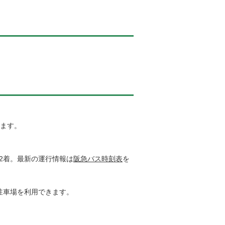
ます。
22着。最新の運行情報は
阪急バス時刻表
を
料駐車場を利用できます。