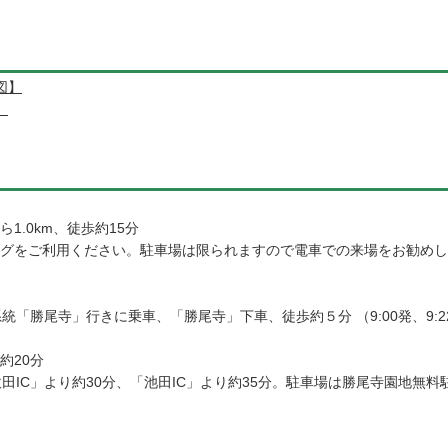
図】
】
.0km、徒歩約15分
グをご利用ください。駐車場は限られますので電車での来場をお勧めし
統「勝尾寺」行きに乗車、「勝尾寺」下車、徒歩約５分 （9:00発、9:
約20分
吹田IC」より約30分、「池田IC」より約35分。駐車場は勝尾寺園地無