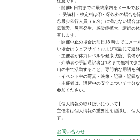
任意です。
・開催5 日前までに最終案内をメールで
・ 受講料・検定料は①～②以外の場合を
①最少催行人員（８名）に満たない場合は
②荒天、災害発生、感染症拡大、講師の体
替します。
・開催中止の場合は前日18 時までにメ
い場合はウェブサイトおよび電話にて連絡
・主催者が体力レベルや健康状態、装備が
・介助者や手話通訳者は1名まで無料で参
山の中で活動すること、専門的な用語を利
・イベント中の写真・映像・記事・記録な
・主催者は、講習中の安全について十分な
参加ください。
【個人情報の取り扱いについて】
主催者は個人情報の重要性を認識し、個人
す。
お問い合わせ