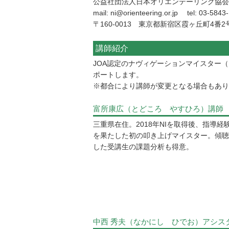
公益社団法人日本オリエンテーリング協会
mail: ni@orienteering.or.jp tel: 03-584
〒160-0013 東京都新宿区霞ヶ丘町4番2号 J
講師紹介
JOA認定のナヴィゲーションマイスター
ポートします。
※都合により講師が変更となる場合もあり
富所康広（とどころ やすひろ）講師 
三重県在住。2018年NIを取得後、指導
を果たした初の叩き上げマイスター。傾聴
した受講生の課題分析も得意。
中西 秀夫（なかにし ひでお）アシス