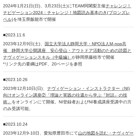
2024年1月21日(日)、3月23日(土)にTEAM阿闍梨主催
チャレンジ！
ナビゲーション2024：チャレンジ！地図読み基本のき(ブロンズレ
ベル)
を埼玉県飯能市で開催
2023.11.6
2023年12月9日(土)、
国立大学法人静岡大学・NPO法人M-nop共
催 静岡大学公開講座 安心登山・アウトドア活動のための読図と
ナヴィゲーションスキル（中級編）
が静岡県藤枝市で開催
*リンク先の要綱はPDF、20ページを参照
2023.10.26
2023年12月10日(日)、
ナヴィゲーション・インストラクター（NI)
向けオンライン講座②「理論と実践の往還から学ぶ『対話』の技
術」
をオンラインにて開催。NI登録者およびNI養成講座受講中の方
のみ受講可能。
2023.10.24
2023年12月9-10日、愛知県豊田市にて
山の地図を読む・ナヴィゲー