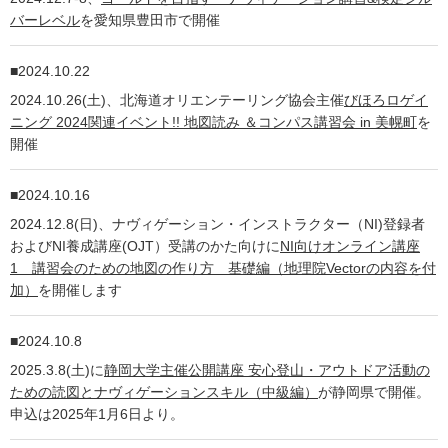
バーレベル
を愛知県豊田市で開催
2024.10.22
2024.10.26(土)、北海道オリエンテーリング協会主催
びほろロゲイ
ニング 2024関連イベント!! 地図読み ＆コンパス講習会 in 美幌町
を
開催
2024.10.16
2024.12.8(日)、ナヴィゲーション・インストラクター（NI)登録者
およびNI養成講座(OJT）受講のかた向けに
NI向けオンライン講座
1 講習会のための地図の作り方 基礎編（地理院Vectorの内容を付
加）
を開催します
2024.10.8
2025.3.8(土)に
静岡大学主催公開講座 安心登山・アウトドア活動の
ための読図とナヴィゲーションスキル（中級編）
が静岡県で開催。
申込は2025年1月6日より。