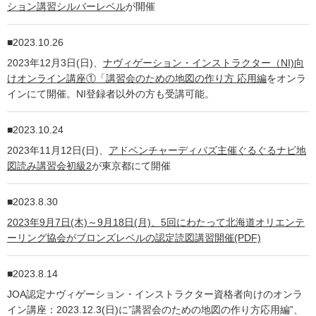
ション講習シルバーレベル
が開催
2023.10.26
2023年12月3日(日)、
ナヴィゲーション・インストラクター（NI)向
けオンライン講座①「講習会のための地図の作り方 応用編
をオンラ
インにて開催。NI登録者以外の方も受講可能。
2023.10.24
2023年11月12日(日)、
アドベンチャーディバズ主催ぐるぐるナビ地
図読み講習会初級2
が東京都にて開催
2023.8.30
2023年9月7日(木)～9月18日(月)、5回にわたって北海道オリエンテ
ーリング協会がブロンズレベルの認定読図講習開催(PDF)
2023.8.14
JOA認定ナヴィゲーション・インストラクター資格者向けのオンラ
イン講座：2023.12.3(日)に”講習会のための地図の作り方応用編”、