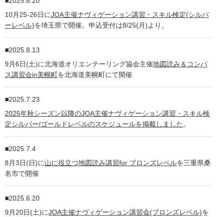
2025.8.20
10月25-26日に
JOA主催ナヴィゲーション講習・スキル検定(シルバ
ーレベル)
を埼玉県で開催。申込受付は8/25(月)より。
2025.8.13
9月6日(土)に北海道オリエンテーリング協会主催
地図読み＆コンパ
ス講習会in美幌町
を北海道美幌町にて開催
2025.7.23
2025年秋シーズン以降のJOA主催ナヴィゲーション講習・スキル検
定シルバー/ゴールドレベルのスケジュールを掲載しました
。
2025.7.4
8月3日(日)に
山に役立つ地図読み講習for ブロンズレベル
を三重県桑
名市で開催
2025.6.20
9月20日(土)に
JOA主催ナヴィゲーション講習会(ブロンズレベル)
を