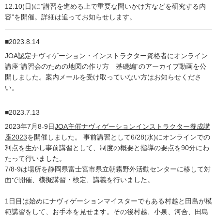
12.10(日)に”講習を進める上で重要な問いかけ方などを研究する内
容”を開催。詳細は追ってお知らせします。
2023.8.14
JOA認定ナヴィゲーション・インストラクター資格者にオンライン
講座”講習会のための地図の作り方 基礎編”のアーカイブ動画を公
開しました。案内メールを受け取っていない方はお知らせくださ
い。
2023.7.13
2023年7月8-9日
JOA主催ナヴィゲーションインストラクター養成講
座2023
を開催しました。 事前講習として6/28(水)にオンラインでの
利点を生かし事前講習として、制度の概要と指導の要点を90分にわ
たって行いました。
7/8-9は場所を静岡県富士宮市県立朝霧野外活動センターに移して対
面で開催、模擬講習・検定、講義を行いました。
1日目は始めにナヴィゲーションマイスターでもある村越と田島が模
範講習をして、お手本を見せます。その後村越、小泉、河合、田島