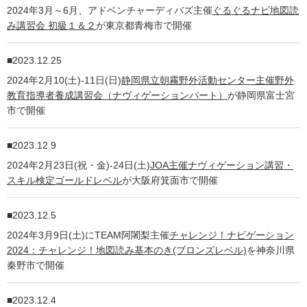
2024年3月～6月、アドベンチャーディバズ主催
ぐるぐるナビ地図読
み講習会 初級１＆２
が東京都青梅市で開催
2023.12.25
2024年2月10(土)-11日(日)
静岡県立朝霧野外活動センター主催野外
教育指導者養成講習会（ナヴィゲーションパート）
が静岡県富士宮
市で開催
2023.12.9
2024年2月23日(祝・金)-24日(土)
JOA主催ナヴィゲーション講習・
スキル検定ゴールドレベル
が大阪府箕面市で開催
2023.12.5
2024年3月9日(土)にTEAM阿闍梨主催
チャレンジ！ナビゲーション
2024：チャレンジ！地図読み基本のき(ブロンズレベル)
を神奈川県
秦野市で開催
2023.12.4