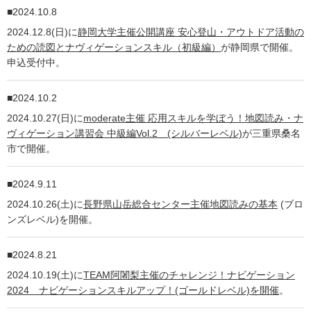
2024.10.8
2024.12.8(日)に
静岡大学主催公開講座 安心登山・アウトドア活動の
ための読図とナヴィゲーションスキル（初級編）
が静岡県で開催。
申込受付中。
2024.10.2
2024.10.27(日)に
moderate主催 応用スキルを学ぼう！地図読み・ナ
ヴィゲーション講習会 中級編Vol.2 (シルバーレベル)
が三重県桑名
市で開催。
2024.9.11
2024.10.26(土)に
長野県山岳総合センター主催地図読みの基本
(ブロ
ンズレベル)を開催。
2024.8.21
2024.10.19(土)に
TEAM阿闍梨主催のチャレンジ！ナビゲーション
2024 ナビゲーションスキルアップ！(ゴールドレベル)を開催
。