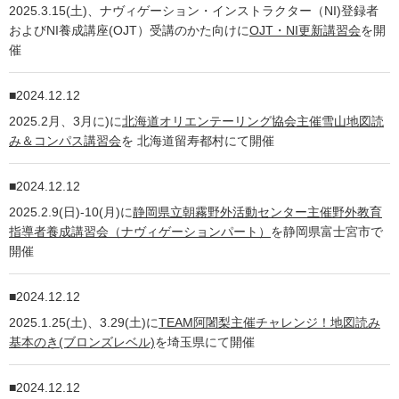
2025.3.15(土)、ナヴィゲーション・インストラクター（NI)登録者
およびNI養成講座(OJT）受講のかた向けに
OJT・NI更新講習会
を開
催
2024.12.12
2025.2月、3月に)に
北海道オリエンテーリング協会主催雪山地図読
み＆コンパス講習会
を 北海道留寿都村にて開催
2024.12.12
2025.2.9(日)-10(月)に
静岡県立朝霧野外活動センター主催野外教育
指導者養成講習会（ナヴィゲーションパート）
を静岡県富士宮市で
開催
2024.12.12
2025.1.25(土)、3.29(土)に
TEAM阿闍梨主催チャレンジ！地図読み
基本のき(ブロンズレベル)
を埼玉県にて開催
2024.12.12