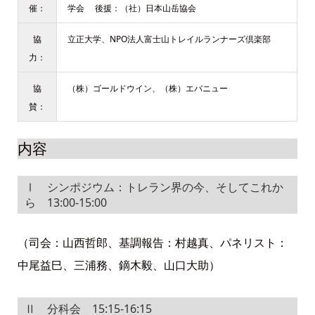
催：
学会 後援：（社）日本山岳協会
協
立正大学、NPO法人富士山トレイルランナーズ倶楽部
力：
協
（株）ゴールドウイン、（株）エバニュー
賛：
内容
Ⅰ シンポジウム：トレラン界の今、そしてこれか
ら 13:00-15:00
（司会：山西哲郎、基調報告：村越真、パネリスト：
中尾益巳、三浦務、鏑木毅、山口大助）
Ⅱ 分科会 15:15-16:15