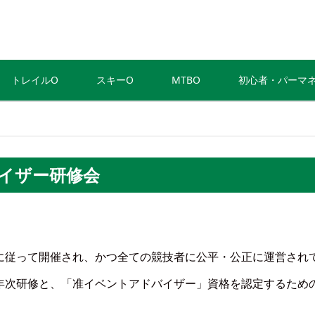
トレイルO
スキーO
MTBO
初心者・パーマ
バイザー研修会
に従って開催され、かつ全ての競技者に公平・公正に運営され
年次研修と、「准イベントアドバイザー」資格を認定するため
。