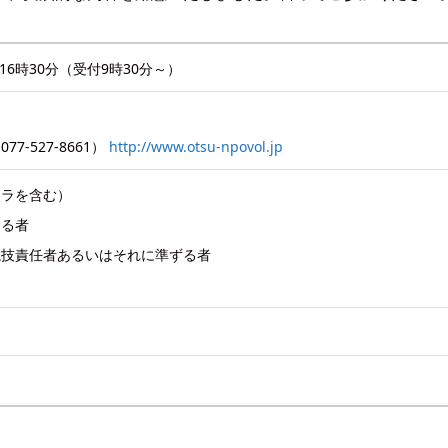
16時30分（受付9時30分～）
77-527-8661）
http://www.otsu-npovol.jp
ーラを含む）
する者
競技責任者あるいはそれに準ずる者