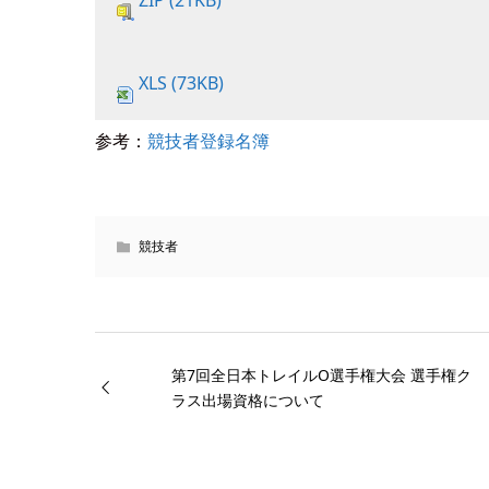
ZIP (21KB)
XLS (73KB)
参考：
競技者登録名簿
競技者
第7回全日本トレイルO選手権大会 選手権ク
ラス出場資格について