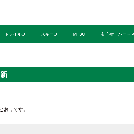
トレイルO
スキーO
MTBO
初心者・パーマ
更新
のとおりです。