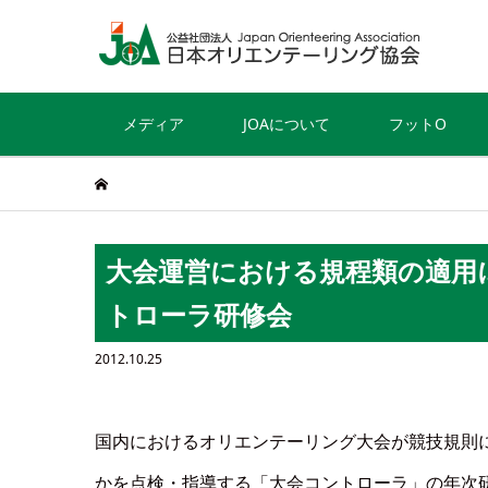
メディア
JOAについて
フットO
大会運営における規程類の適用に
トローラ研修会
2012.10.25
国内におけるオリエンテーリング大会が競技規則
かを点検・指導する「大会コントローラ」の年次