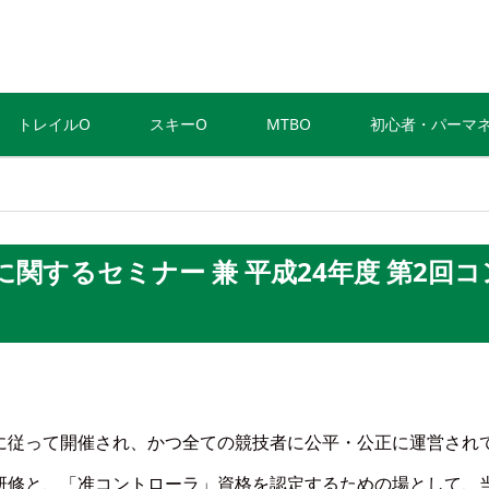
トレイルO
スキーO
MTBO
初心者・パーマ
関するセミナー 兼 平成24年度 第2回コ
に従って開催され、かつ全ての競技者に公平・公正に運営され
研修と、「准コントローラ」資格を認定するための場として、