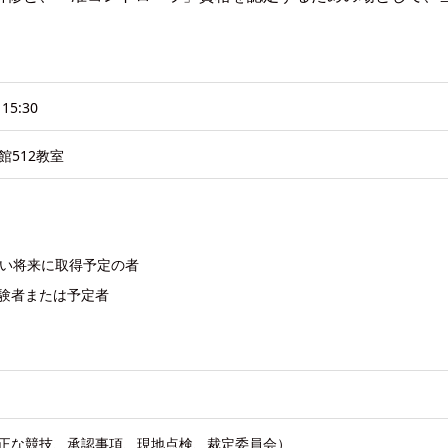
15:30
512教室
近い将来に取得予定の者
験者または予定者
正な競技、承認事項、現地点検、裁定委員会）