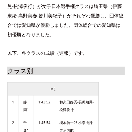
晃-松澤俊行）が女子日本選手権クラスは埼玉県（伊藤
奈緒-高野美春-皆川美紀子）がそれぞれ優勝し、団体総
合では愛知県が優勝しました。団体総合での愛知県は
初優勝となりました。
以下、各クラスの成績（速報）です。
クラス別
ME
1
静
1:43:52
和久田好秀-長縄知晃-
岡1
松澤俊行
2
千
1:45:54
櫻本信一郎-小泉成行-
葉1
寺垣内航