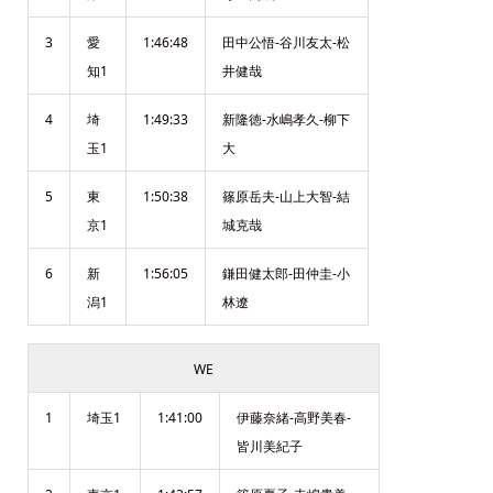
3
愛
1:46:48
田中公悟-谷川友太-松
知1
井健哉
4
埼
1:49:33
新隆徳-水嶋孝久-柳下
玉1
大
5
東
1:50:38
篠原岳夫-山上大智-結
京1
城克哉
6
新
1:56:05
鎌田健太郎-田仲圭-小
潟1
林遼
WE
1
埼玉1
1:41:00
伊藤奈緒-高野美春-
皆川美紀子