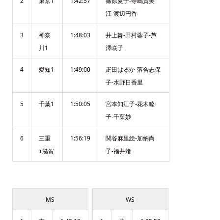
2
東京1
1:42:57
篠原夏子-寺嶋貴美
江-渡辺円香
3
神奈
1:48:03
井上舞-田村蓉子-芦
川1
澤咲子
4
愛知1
1:49:00
疋田はるか-落合志保
子-水野日香里
5
千葉1
1:50:05
宮本知江子-花木睦
子-千葉妙
6
三重
1:56:19
関谷麻里絵-加納尚
+滋賀
子-福井渚
MS
WS