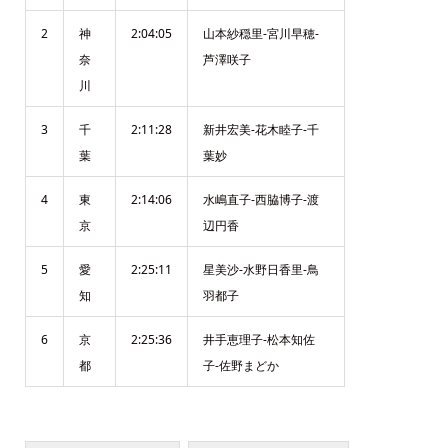
2
神
2:04:05
山本紗穏里-宮川早穂-
奈
芦澤咲子
川
3
千
2:11:28
新井宏美-花木睦子-千
葉
葉妙
4
東
2:14:06
水嶋直子-西脇博子-渡
京
辺円香
5
愛
2:25:11
星美沙-水野日香里-鳥
知
羽都子
6
京
2:25:36
井手恵理子-松本知佐
都
子-佐野まどか