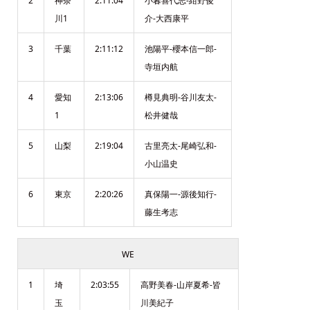
2
神奈
2:11:04
小暮喜代志-紺野俊
川1
介-大西康平
3
千葉
2:11:12
池陽平-櫻本信一郎-
寺垣内航
4
愛知
2:13:06
樽見典明-谷川友太-
1
松井健哉
5
山梨
2:19:04
古里亮太-尾崎弘和-
小山温史
6
東京
2:20:26
真保陽一-源後知行-
藤生考志
WE
1
埼
2:03:55
高野美春-山岸夏希-皆
玉
川美紀子