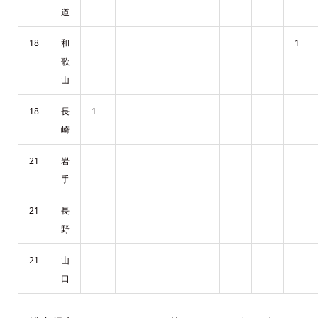
道
18
和
1
歌
山
18
長
1
崎
21
岩
手
21
長
野
21
山
口