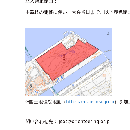
立入禁止範囲：
本競技の開催に伴い、大会当日まで、以下赤色範
※国土地理院地図（
https://maps.gsi.go.jp
）を加
問い合わせ先： jsoc@orienteering.or.jp