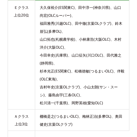
大久保裕介(ES関東C)、田中淳一(神奈川県)、山口
Ｅクラス
上位20位
尚宏(OLCルーパー)、
福田雅秀(川越OLC)、田中徹(京葉OLクラブ)、鈴木
規弘(多摩OL)、
山口拓也(札幌農学校)、小林康浩(大阪OLC)、木村
洋介(大阪OLC)、
今田幸史(兵庫県)、山口征矢(川口OLC)、田代雅之
(静岡県)、
杉本光正(ES関東C)、松橋徳敏(つるまいOLC)、伴毅
(OLC東海)、
吉村年史(京葉OLクラブ)、小山太朗(サン・スー
シ)、藤島由宇(三条OLC)、
松川清一(千葉県)、岡野英雄(愛知OLC)
棚橋是之(つるまいOLC)、梅林正治(多摩OL)、奥田
Ａクラス
上位3位
健史(京葉OLクラブ)