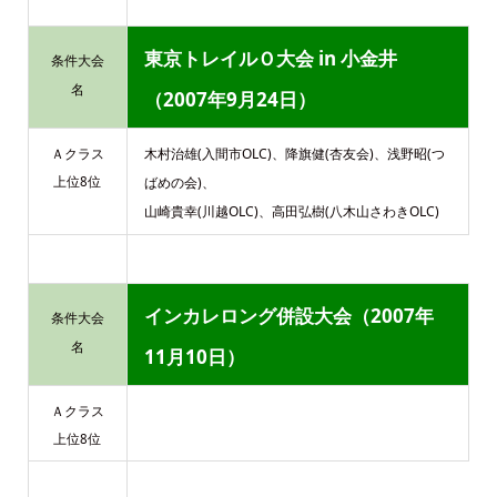
東京トレイルＯ大会 in 小金井
条件大会
名
（2007年9月24日）
木村治雄(入間市OLC)、降旗健(杏友会)、浅野昭(つ
Ａクラス
上位8位
ばめの会)、
山崎貴幸(川越OLC)、高田弘樹(八木山さわきOLC)
インカレロング併設大会（2007年
条件大会
名
11月10日）
Ａクラス
上位8位