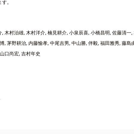
ます。
, 木村治雄, 木村洋介, 楠見耕介, 小泉辰喜, 小橋昌明, 佐藤清一,
博, 茅野耕治, 内藤愉孝, 中尾吉男, 中山勝, 伴毅, 福田雅秀, 藤島
 山口尚宏, 吉村年史
正