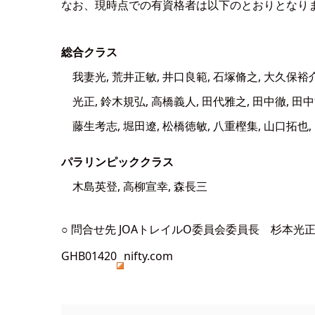
なお、現時点での有資格者は以下のとおりとなり
総合クラス
我妻光, 荒井正敏, 井口良範, 石塚脩之, 大久保裕介
光正, 鈴木規弘, 高橋義人, 田代雅之, 田中徹, 田中
藤生考志, 堀田遼, 松橋徳敏, 八重樫集, 山口拓也,
パラリンピッククラス
木島英登, 高柳宣幸, 森長三
○ 問合せ先 JOAトレイルO委員会委員長 杉本光
GHB01420
nifty.com