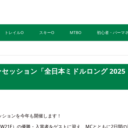
トレイルO
スキーO
MTBO
初心者・パーマ
ンセッション「全日本ミドルロング 2025
ッションを今年も開催します！
W21E）の優勝・入賞者をゲストに迎え、MCとともに2日間の