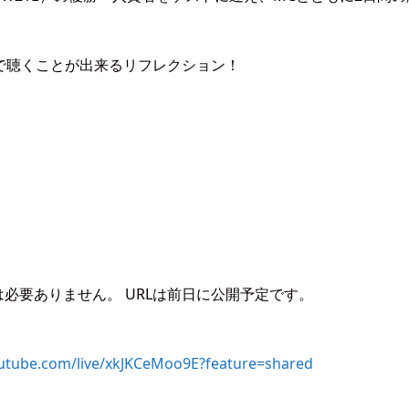
で聴くことが出来るリフレクション！
は必要ありません。 URLは前日に公開予定です。
utube.com/live/xkJKCeMoo9E?feature=shared