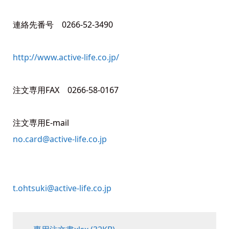
連絡先番号 0266-52-3490
http://www.active-life.co.jp/
注文専用FAX 0266-58-0167
注文専用E-mail
no.card@active-life.co.jp
t.ohtsuki@active-life.co.jp