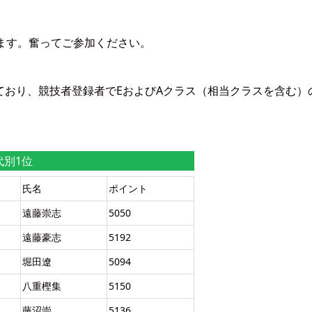
ます。奮ってご参加ください。
ており、競技者登録者でEおよびAクラス（相当クラスを含む）
代別1位
氏名
ポイント
遠藤崇志
5050
遠藤豪志
5192
堀田遼
5094
八重樫集
5150
藤沼崇
5136