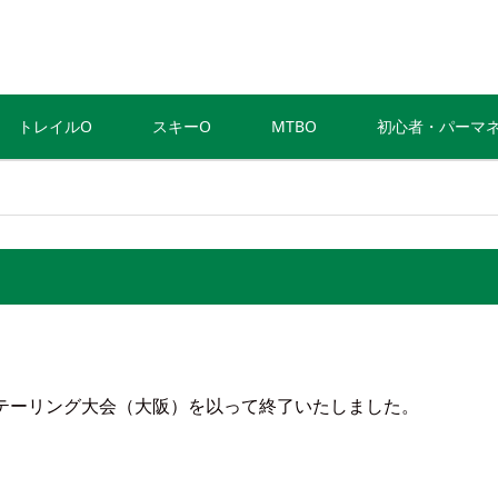
トレイルO
スキーO
MTBO
初心者・パーマ
ンテーリング大会（大阪）を以って終了いたしました。
。