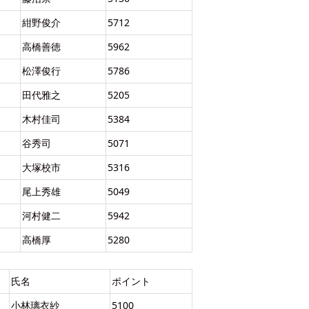
紺野俊介
5712
高橋善徳
5962
松澤俊行
5786
田代雅之
5205
木村佳司
5384
谷秀司
5071
大塚校市
5316
尾上秀雄
5049
河村健二
5942
高橋厚
5280
氏名
ポイント
小林璃衣紗
5100