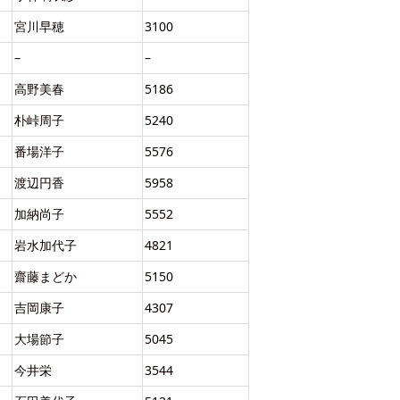
宮川早穂
3100
–
–
高野美春
5186
朴峠周子
5240
番場洋子
5576
渡辺円香
5958
加納尚子
5552
岩水加代子
4821
齋藤まどか
5150
吉岡康子
4307
大場節子
5045
今井栄
3544