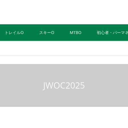
トレイルO
スキーO
MTBO
初心者・パーマ
JWOC2025