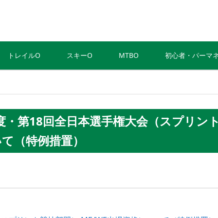
トレイルO
スキーO
MTBO
初心者・パーマ
25年度・第18回全日本選手権大会（スプリン
いて（特例措置）