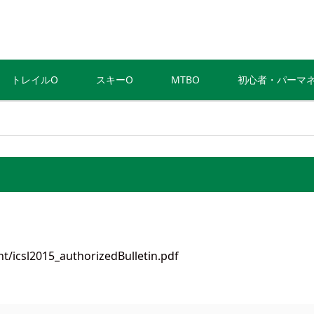
トレイルO
スキーO
MTBO
初心者・パーマ
/icsl2015_authorizedBulletin.pdf