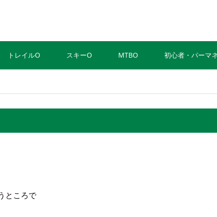
トレイルO
スキーO
MTBO
初心者・パーマ
いうところで