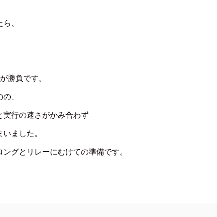
たら、
ーが勝負です。
のの、
と実行の速さがかみ合わず
まいました。
ロングとリレーにむけての準備です。