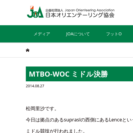
メディア
JOAについて
フットO
MTBO-WOC ミドル決勝
2014.08.27
松岡里沙です。
今日は拠点のあるsupraslの西側にあるLenceと
ミドル競技が行われました。