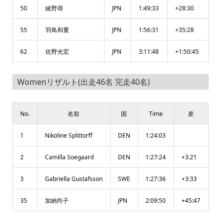
50
綾野尋
JPN
1:49:33
+28:30
55
羽鳥和重
JPN
1:56:31
+35:28
62
佐野光宏
JPN
3:11:48
+1:50:45
Womenリザルト(出走46名 完走40名)
No.
名前
国
Time
差
1
Nikoline Splittorff
DEN
1:24:03
2
Camilla Soegaard
DEN
1:27:24
+3:21
3
Gabriella Gustafsson
SWE
1:27:36
+3:33
35
加納尚子
JPN
2:09:50
+45:47