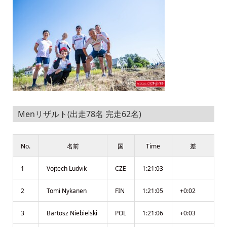
Menリザルト(出走78名 完走62名)
No.
名前
国
Time
差
1
Vojtech Ludvik
CZE
1:21:03
2
Tomi Nykanen
FIN
1:21:05
+0:02
3
Bartosz Niebielski
POL
1:21:06
+0:03