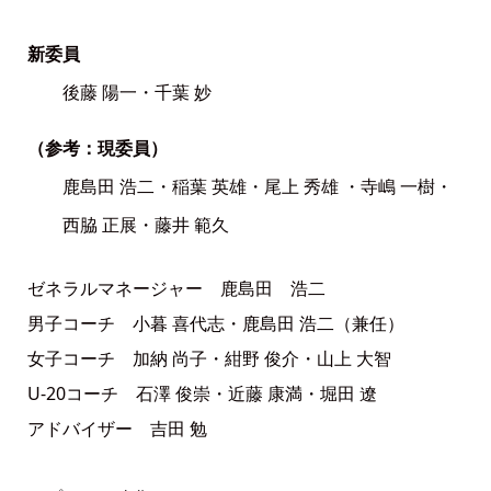
新委員
後藤 陽一・千葉 妙
（参考：現委員）
鹿島田 浩二・稲葉 英雄・尾上 秀雄 ・寺嶋 一樹・
西脇 正展・藤井 範久
ゼネラルマネージャー 鹿島田 浩二
男子コーチ 小暮 喜代志・鹿島田 浩二（兼任）
女子コーチ 加納 尚子・紺野 俊介・山上 大智
U-20コーチ 石澤 俊崇・近藤 康満・堀田 遼
アドバイザー 吉田 勉