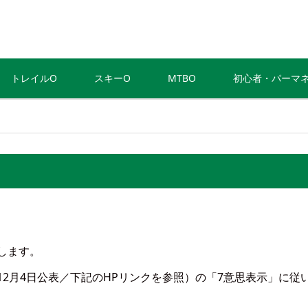
トレイルO
スキーO
MTBO
初心者・パーマ
します。
12月4日公表／下記のHPリンクを参照）の「7意思表示」に従