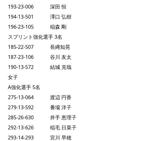
193-23-006 深田 恒
194-13-501 澤口 弘樹
196-23-105 稲森 剛
スプリント強化選手 3名
185-22-507 長縄知晃
187-23-106 谷川 友太
190-13-572 結城 克哉
女子
A強化選手 5名
275-13-064 渡辺 円香
279-13-592 番場 洋子
285-26-630 井手 恵理子
292-13-626 稲毛 日菜子
293-14-293 宮川 早穂