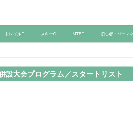
トレイルO
スキーO
MTBO
初心者・パーマ
び併設大会プログラム／スタートリスト