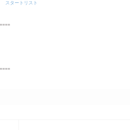
ス スタートリスト
====
====