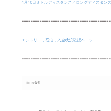
4月10日ミドルディスタンス／ロングディスタン
========================================
エントリー，宿泊，入金状況確認ページ
========================================
未分類