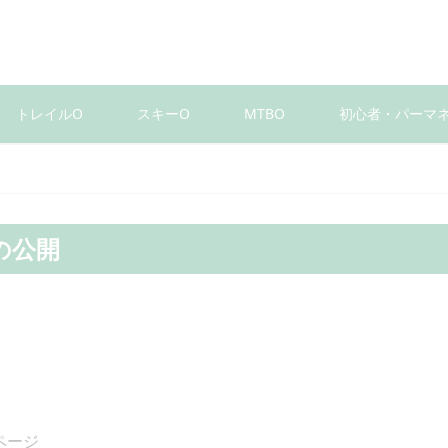
トレイルO
スキーO
MTBO
初心者・パーマ
の公開
ページ