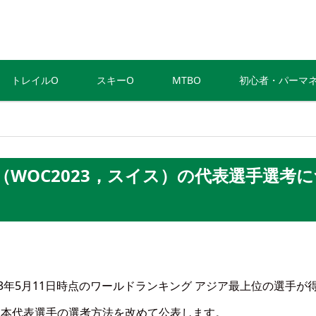
トレイルO
スキーO
MTBO
初心者・パーマ
（WOC2023，スイス）の代表選手選考
23年5月11日時点のワールドランキング アジア最上位の選手が
日本代表選手の選考方法を改めて公表します。