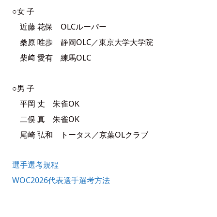
○女 子
近藤 花保 OLCルーパー
桑原 唯歩 静岡OLC／東京大学大学院
柴﨑 愛有 練馬OLC
○男 子
平岡 丈 朱雀OK
二俣 真 朱雀OK
尾崎 弘和 トータス／京葉OLクラブ
選手選考規程
WOC2026代表選手選考方法