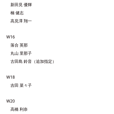
新田見 優輝
楠 健志
高見澤 翔一
W16
落合 英那
丸山 里那子
古田島 鈴音（追加指定）
W18
吉田 菜々子
W20
高橋 利奈