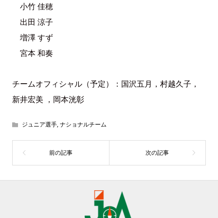
小竹 佳穂
出田 涼子
増澤 すず
宮本 和奏
チームオフィシャル（予定）：国沢五月，村越久子，
新井宏美 ，岡本洸彰
ジュニア選手
,
ナショナルチーム