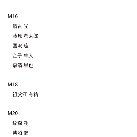
M16
清古 光
藤原 考太郎
国沢 琉
金子 隼人
森清 星也
M18
祖父江 有祐
M20
稲森 剛
柴沼 健