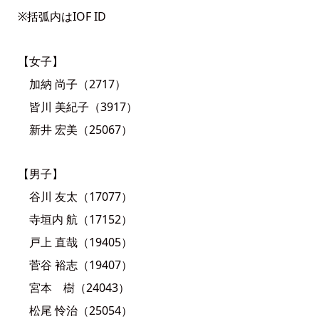
※括弧内はIOF ID
【女子】
加納 尚子（2717）
皆川 美紀子（3917）
新井 宏美（25067）
【男子】
谷川 友太（17077）
寺垣内 航（17152）
戸上 直哉（19405）
菅谷 裕志（19407）
宮本 樹（24043）
松尾 怜治（25054）