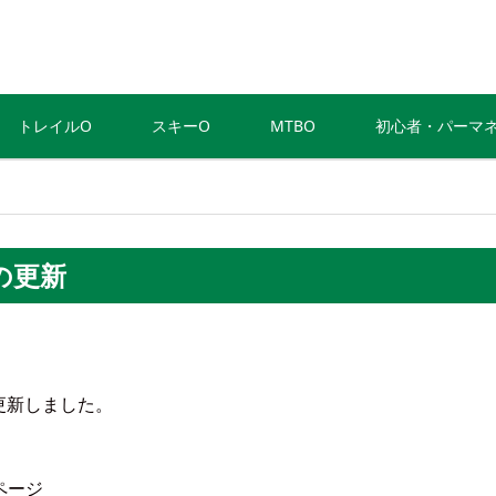
トレイルO
スキーO
MTBO
初心者・パーマ
の更新
に更新しました。
ページ