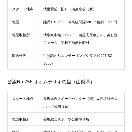
スタート地点
清里駅前（旧）→清泉寮前（新）
地図
縮尺1:10,000 等高線間隔5m 5色刷 300円
地図取扱所
清泉寮本館フロント、清里高原ホテル、美し森
ファーム、羽村市自然休暇村
問合せ先
甲斐駒オリエンテーリングクラブ (0551-32-
3050)
公認No.756 オオムラサキの里（山梨県）
スタート地点
長坂総合スポーツセンター（旧）→長坂総合ス
ポーツ公園（新）
地図取扱所
長坂総合スポーツ公園事務所