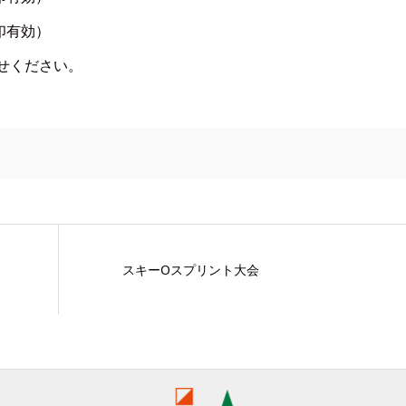
印有効）
せください。
スキーOスプリント大会