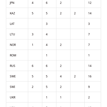
JPN
4
6
2
12
KAZ
5
5
2
2
14
LAT
3
3
LTU
3
4
7
NOR
1
4
2
7
ROM
1
1
RUS
6
6
2
14
SWE
5
5
4
2
16
SWI
2
5
2
9
UKR
1
1
2