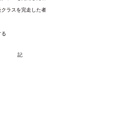
級クラスを完走した者
する
記