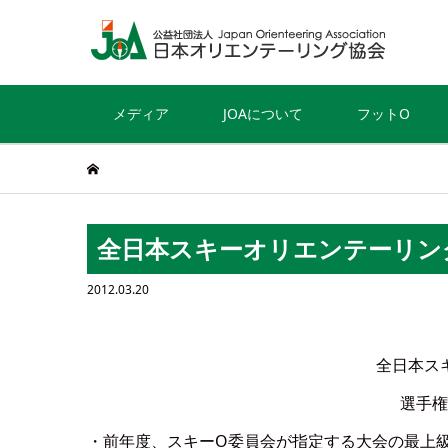
メディア
JOAについて
フットO
全日本スキーオリエンテーリン
2012.03.20
全日本ス
選手権
・前年度、スキーO委員会が指定する大会の最上