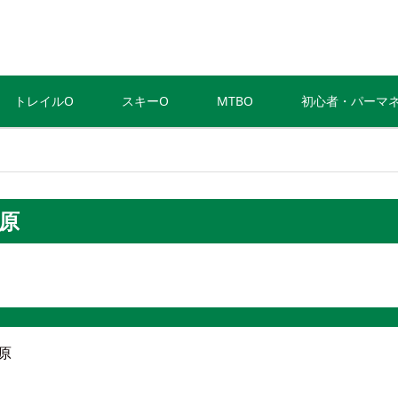
トレイルO
スキーO
MTBO
初心者・パーマ
高原
原