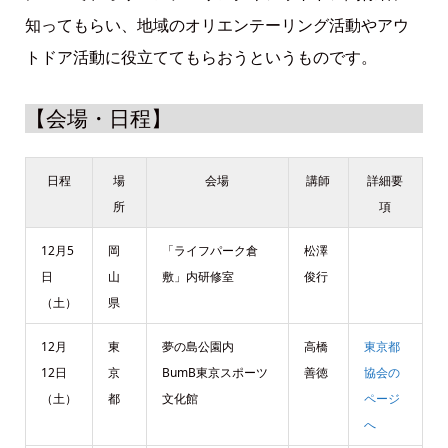
知ってもらい、地域のオリエンテーリング活動やアウ
トドア活動に役立ててもらおうというものです。
【会場・日程】
日程
場
会場
講師
詳細要
所
項
12月5
岡
「ライフパーク倉
松澤
日
山
敷」内研修室
俊行
（土）
県
12月
東
夢の島公園内
高橋
東京都
12日
京
BumB東京スポーツ
善徳
協会の
（土）
都
文化館
ページ
へ