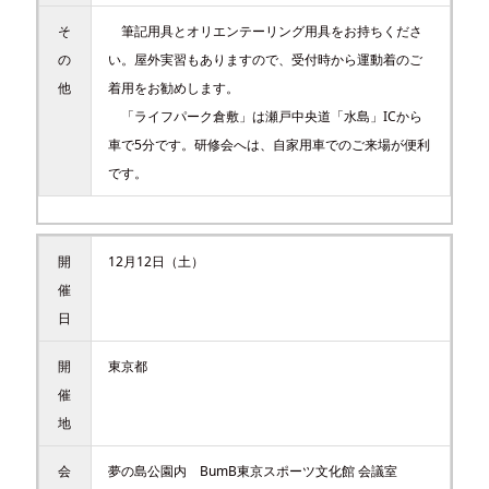
そ
筆記用具とオリエンテーリング用具をお持ちくださ
の
い。屋外実習もありますので、受付時から運動着のご
他
着用をお勧めします。
「ライフパーク倉敷」は瀬戸中央道「水島」ICから
車で5分です。研修会へは、自家用車でのご来場が便利
です。
開
12月12日（土）
催
日
開
東京都
催
地
会
夢の島公園内 BumB東京スポーツ文化館 会議室