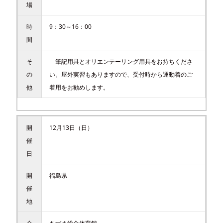
場
時
9：30～16：00
間
そ
筆記用具とオリエンテーリング用具をお持ちくださ
の
い。屋外実習もありますので、受付時から運動着のご
他
着用をお勧めします。
開
12月13日（日）
催
日
開
福島県
催
地