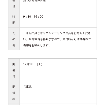
会
あづま総合体育館
場
時
9：30～16：00
間
そ
筆記用具とオリエンテーリング用具をお持ちくださ
の
い。屋外実習もありますので、受付時から運動着のご
他
着用をお勧めします。
開
12月19日（土）
催
日
開
兵庫県
催
地