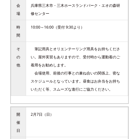
会
兵庫県三木市・三木ホースランドパーク・エオの森研
場
修センター
時
10:00～16:00（受付 9:30より）
間
そ
筆記用具とオリエンテーリング用具をお持ちくださ
の
い。屋外実習もありますので、受付時から運動着のご
他
着用をお勧めします。
会場使用、前後の行事との兼ね合いの関係上、密な
スケジュールとなっています。昼食はお弁当をお持ち
いただく等、スムーズな進行にご協力ください。
開
2月7日（日）
催
日