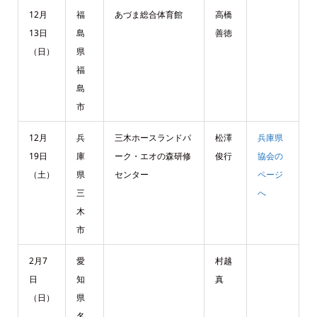
12月
福
あづま総合体育館
高橋
13日
島
善徳
（日）
県
福
島
市
12月
兵
三木ホースランドパ
松澤
兵庫県
19日
庫
ーク・エオの森研修
俊行
協会の
（土）
県
センター
ページ
三
へ
木
市
2月7
愛
村越
日
知
真
（日）
県
名