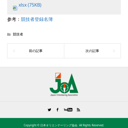
xlsx (75KB)
参考：
競技者登録名簿
競技者
Copyright ©
日本オリエンテーリング協会. All Rights Reserved.