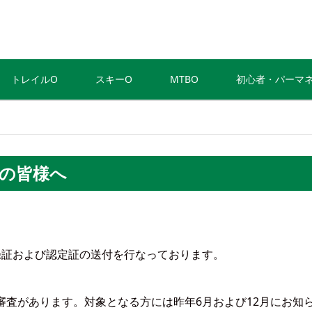
トレイルO
スキーO
MTBO
初心者・パーマ
の皆様へ
録証および認定証の送付を行なっております。
審査があります。対象となる方には昨年6月および12月にお知