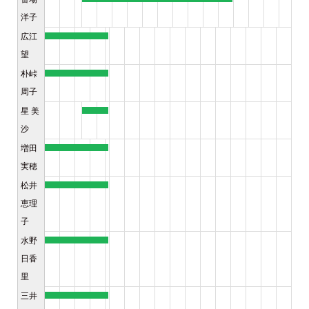
洋子
広江
望
朴峠
周子
星 美
沙
増田
実穂
松井
恵理
子
水野
日香
里
三井