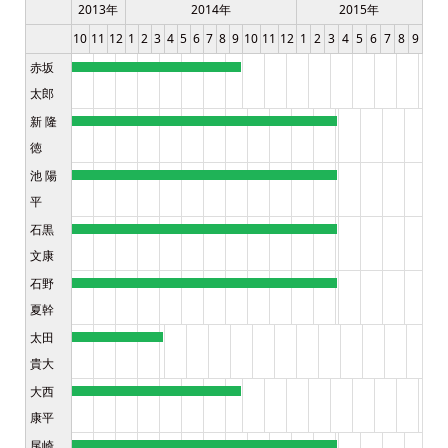
2013年
2014年
2015年
10
11
12
1
2
3
4
5
6
7
8
9
10
11
12
1
2
3
4
5
6
7
8
9
赤坂
太郎
新 隆
徳
池 陽
平
石黒
文康
石野
夏幹
太田
貴大
大西
康平
尾崎