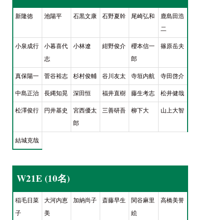
新隆徳
池陽平
石黒文康
石野夏幹
尾崎弘和
鹿島田浩
二
小泉成行
小暮喜代
小林遼
紺野俊介
櫻本信一
篠原岳夫
志
郎
真保陽一
菅谷裕志
杉村俊輔
谷川友太
寺垣内航
寺田啓介
中島正治
長縄知晃
深田恒
福井直樹
藤生考志
松井健哉
松澤俊行
円井基史
宮西優太
三善研吾
柳下大
山上大智
郎
結城克哉
W21E (10名)
稲毛日菜
大河内恵
加納尚子
斎藤早生
関谷麻里
高橋美誉
子
美
絵