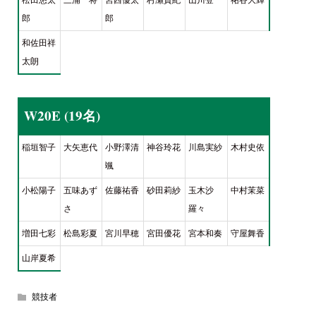
郎
郎
和佐田祥
太朗
W20E (19名)
稲垣智子
大矢恵代
小野澤清
神谷玲花
川島実紗
木村史依
颯
小松陽子
五味あず
佐藤祐香
砂田莉紗
玉木沙
中村茉菜
さ
羅々
増田七彩
松島彩夏
宮川早穂
宮田優花
宮本和奏
守屋舞香
山岸夏希
競技者