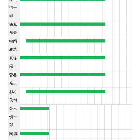
信一
郎
篠原
岳夫
嶋岡
雅浩
真保
陽一
菅谷
裕志
杉村
俊輔
鈴木
慎一
郎
関 淳