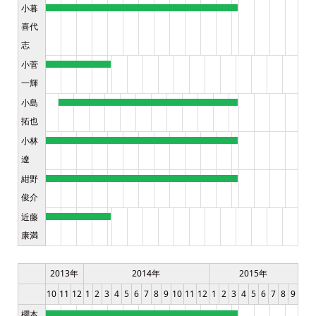
小暮
喜代
志
小菅
一輝
小島
拓也
小林
遼
紺野
俊介
近藤
康満
2013年
2014年
2015年
10
11
12
1
2
3
4
5
6
7
8
9
10
11
12
1
2
3
4
5
6
7
8
9
櫻本