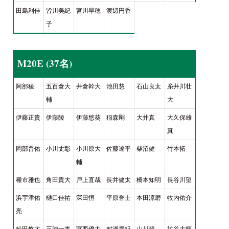
田島利佳
皆川美紀
宮川早穂
渡辺円香
子
M20E (37名)
阿部稜
五百倉大
井倉幹大
池田慧
石山良太
糸井川壮
輔
大
伊藤正貴
伊藤陵
伊藤悠葵
稲森剛
大井真
大久保雄
真
岡部晋佑
小川丈彰
小川原大
佐藤遼平
柴沼健
竹本拓
輔
種市雅也
角田貴大
戸上直哉
長井健太
橋本知明
長谷川望
浜宇津佑
樋口佳祐
深田恒
平原誉士
本田涼磨
牧内佑介
亮
松田悠太
三浦一将
宮西優太
村瀬貴紀
山川登
祐谷大輝