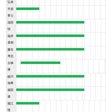
弘幸
平原
誉士
深田
恒
福井
直樹
藤生
考志
古林
琢
細川
知希
堀田
遼
堀江
悟