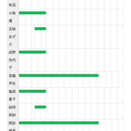
玲花
小島
優
五味
あず
さ
紺野
佳代
子
斎藤
早生
篠原
夏子
砂田
莉紗
関谷
麻里