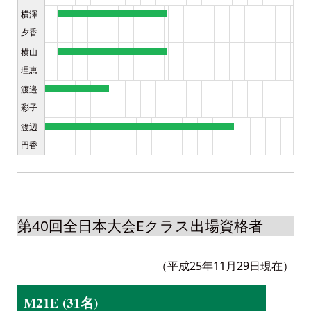
横澤
夕香
横山
理恵
渡邉
彩子
渡辺
円香
第40回全日本大会Eクラス出場資格者
（平成25年11月29日現在）
M21E (31名)