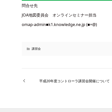
問合せ先
JOA地図委員会 オンラインセミナー担当
omap-admin■k1.knowledge.ne.jp (■=@)
講習会
平成20年度コントローラ講習会開催について