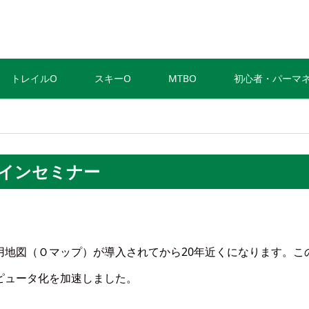
トレイルO
スキーO
MTBO
初心者・パーマ
インセミナー
用地図（Ｏマップ）が導入されてから20年近くになります。こ
ピュータ化を加速しました。