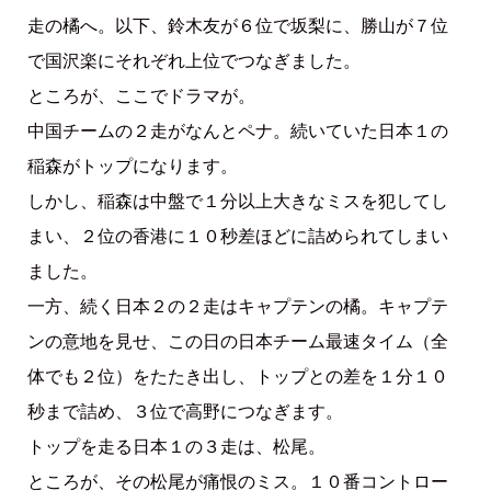
走の橘へ。以下、鈴木友が６位で坂梨に、勝山が７位
で国沢楽にそれぞれ上位でつなぎました。
ところが、ここでドラマが。
中国チームの２走がなんとペナ。続いていた日本１の
稲森がトップになります。
しかし、稲森は中盤で１分以上大きなミスを犯してし
まい、２位の香港に１０秒差ほどに詰められてしまい
ました。
一方、続く日本２の２走はキャプテンの橘。キャプテ
ンの意地を見せ、この日の日本チーム最速タイム（全
体でも２位）をたたき出し、トップとの差を１分１０
秒まで詰め、３位で高野につなぎます。
トップを走る日本１の３走は、松尾。
ところが、その松尾が痛恨のミス。１０番コントロー