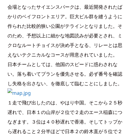
会場となったサイエンスパークは、最近開発されたば
かりのベイフロントエリア。巨大ビル群を縫うように
作られた比較的狭い公園がテラインとなりました。そ
のため、予想以上に細かな地図読みが必要とされ、ミ
クロなルートチョイスが決め手となる、リレーとは思
えないテクニカルなコースが用意されていました。
日本チームとしては、他国のスピードに惑わされな
い。落ち着いてプランを優先させる。必ず番号を確認
し失格を出さない、を徹底して臨むことにしました。
１走で飛び出したのは、やはり中国。そこから２５秒
遅れで、日本１の山岸が２位で２走のエース稲森につ
なぎます。３位は４０秒遅れで香港。そしてトップか
ら遅れること２分半ほどで日本２の鈴木直が５位で２