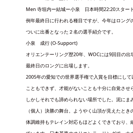
Men 寺垣内ー結城ー小泉 日本時間22:20スター
例年最終日に行われる種目ですが、今年はロング
ついに出番となった２名の選手紹介です。
小泉 成行 (O-Support)
オリエンテーリング歴20年、WOCには9回目の出
最終日のロングに出場します。
2005年の愛知での世界選手権で入賞を目標にし
こともできず、才能がないことも十分に自覚させ
しかしそれでも諦められない場所でした。泥にま
（個人）決勝の舞台。ようやく山頂が見えたとき
体調維持もテレイン対応もほどよくできており、