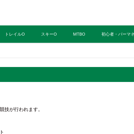
トレイルO
スキーO
MTBO
初心者・パーマ
ー競技が行われます。
ート