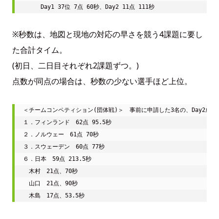
※秒数は、地図と現地の対応の早さを競う4課題に要し
た合計タイム。
(初日、二日目それぞれ2課題ずつ。)
点数が同点の場合は、秒数の少ない選手ほど上位。
＜チームコンペティション(団体戦)＞　事前に申請した3名の、Day2成績の
１．フィンランド　62点 95.5秒

２．ノルウェー　61点 70秒

３．スウェーデン　60点 77秒

６．日本　59点 213.5秒

　木村　21点、70秒

　山口　21点、90秒
