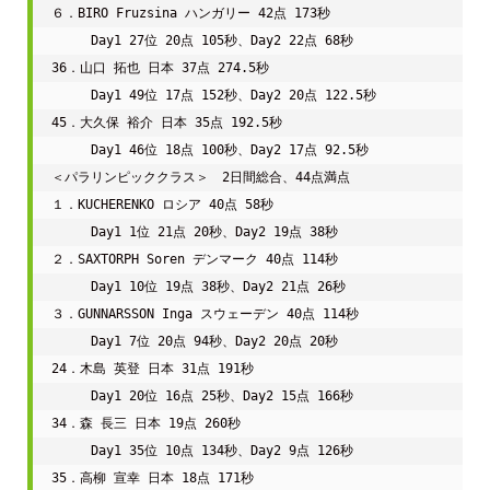
６．BIRO Fruzsina ハンガリー 42点 173秒

　　　Day1 27位 20点 105秒、Day2 22点 68秒

36．山口 拓也 日本 37点 274.5秒

　　　Day1 49位 17点 152秒、Day2 20点 122.5秒

45．大久保 裕介 日本 35点 192.5秒

　　　Day1 46位 18点 100秒、Day2 17点 92.5秒

＜パラリンピッククラス＞　2日間総合、44点満点

１．KUCHERENKO ロシア 40点 58秒

　　　Day1 1位 21点 20秒、Day2 19点 38秒

２．SAXTORPH Soren デンマーク 40点 114秒

　　　Day1 10位 19点 38秒、Day2 21点 26秒

３．GUNNARSSON Inga スウェーデン 40点 114秒

　　　Day1 7位 20点 94秒、Day2 20点 20秒

24．木島 英登 日本 31点 191秒

　　　Day1 20位 16点 25秒、Day2 15点 166秒

34．森 長三 日本 19点 260秒

　　　Day1 35位 10点 134秒、Day2 9点 126秒

35．高柳 宣幸 日本 18点 171秒
