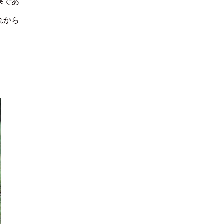
果であ
れから