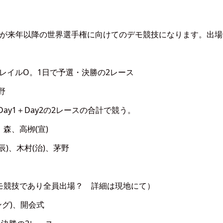
。
目が来年以降の世界選手権に向けてのデモ競技になります。出場
レイルO。1日で予選・決勝の2レース
野
y1＋Day2の2レースの合計で競う。
栁(宣)
村(治)、茅野
全員出場？ 詳細は現地にて）
ング)、開会式