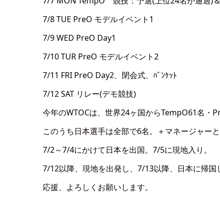
7/7 MON TempO 競技：予選(上位24名が通過
7/8 TUE PreO モデルイベント1
7/9 WED PreO Day1
7/10 TUR PreO モデルイベント2
7/11 FRI PreO Day2、閉会式、ﾊﾞﾝｹｯﾄ
7/12 SAT リレー(デモ競技)
今年のWTOCは、世界24ヶ国からTempO61名・P
このうち日本選手は全部で6名。＋マネージャーと
7/2～7/4にかけて日本を出国。7/5に現地入り。
7/12以降、現地を出発し、7/13以降、日本に帰
応援、よろしくお願いします。