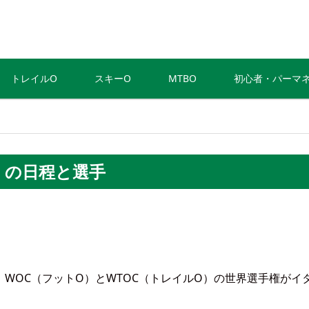
トレイルO
スキーO
MTBO
初心者・パーマ
）の日程と選手
WOC（フットO）とWTOC（トレイルO）の世界選手権がイ