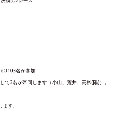
)＆決勝の2レース
reO103名が参加。
して3名が帯同します（小山、荒井、高栁(陽)）。
国します。