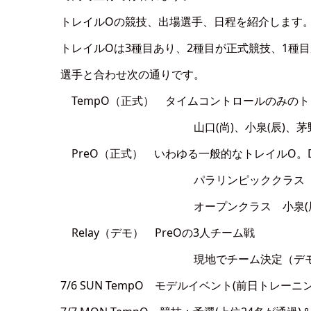
トレイルOの競技、出場選手、日程を紹介します
トレイルOは3種目あり、2種目が正式競技、1種
選手と合わせ次の通りです。
TempO（正式） タイムコントロールのみのト
山口(尚)、小泉(辰)、茅
PreO（正式） いわゆる一般的なトレイルO。Da
パラリンピッククラス 森、高
オープンクラス 小泉(辰)、木
Relay（デモ） PreOの3人チーム戦
現地でチーム決定（デモ競技であり
7/6 SUN TempO モデルイベント(前日トレーニ