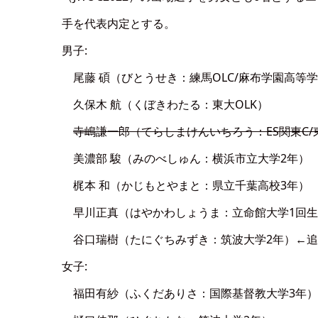
手を代表内定とする。
男子:
尾藤 碩（びとうせき：練馬OLC/麻布学園高等学
久保木 航（くぼきわたる：東大OLK）
寺嶋謙一郎（てらしまけんいちろう：ES関東C/
美濃部 駿（みのべしゅん：横浜市立大学2年）
梶本 和（かじもとやまと：県立千葉高校3年）
早川正真（はやかわしょうま：立命館大学1回生
谷口瑞樹（たにぐちみずき：筑波大学2年）←追
女子:
福田有紗（ふくだありさ：国際基督教大学3年）