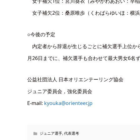
女子補欠1位：宮川葵衣（みやかわあおい：早稲
女子補欠2位：桑原唯歩（くわばらゆいほ：横浜
○今後の予定
内定者から辞退が生じるごとに補欠選手上位から
月26日までに、補欠選手も合わせて最大男女6名
公益社団法人 日本オリエンテーリング協会
ジュニア委員会，強化委員会
E-mail:
kyouka@orienteer.jp
ジュニア選手
,
代表選考