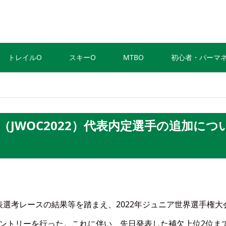
トレイルO
スキーO
MTBO
初心者・パーマ
（JWOC2022）代表内定選手の追加につ
表選考レースの結果等を踏まえ、2022年ジュニア世界選手権大
るエントリーを行った。これに伴い、先日発表した補欠上位2位ま