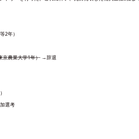
等2年）
東京農業大学1年）
→辞退
）
加選考