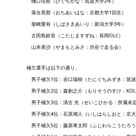
樋口佳那（ひぐちかな：筑波大学2年）
落合英那（おちあいはな：京都大学1回生）
柴崎愛有（しばさきあいり：新潟大学3年）
古田島鈴音（こたじますずね：長岡OLC）
山本美沙（やまもとみさ：渋谷で走る会）
補欠選手は以下の通り。
男子補欠1位：谷口瑞樹（たにぐちみずき：筑波
男子補欠2位：森創之介（もりそうのすけ：KOL
男子補欠3位：清古 光（せいこひかる：所属未
男子補欠4位：石原潮人（いしはらしおと：京大 O
男子補欠5位：藤原孝太郎（ふじわらこうたろう