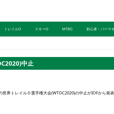
トレイルO
スキーO
MTBO
初心者・パーマ
2020)中止
の世界トレイルＯ選手権大会(WTOC2020)の中止がIOFから発